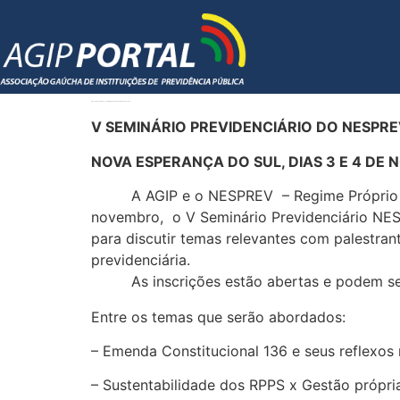
EM 3 e 4 DE NOVEMBRO – V SEMINÁRIO PREVIDENCIÁRIO DO NESPREV
V SEMINÁRIO PREVIDENCIÁRIO DO NESPR
NOVA ESPERANÇA DO SUL, DIAS 3 E 4 DE
A AGIP e o NESPREV – Regime Próprio de Pr
novembro, o V Seminário Previdenciário NESPR
para discutir temas relevantes com palestran
previdenciária.
As inscrições estão abertas e podem ser 
Entre os temas que serão abordados:
– Emenda Constitucional 136 e seus reflexos
– Sustentabilidade dos RPPS x Gestão própri